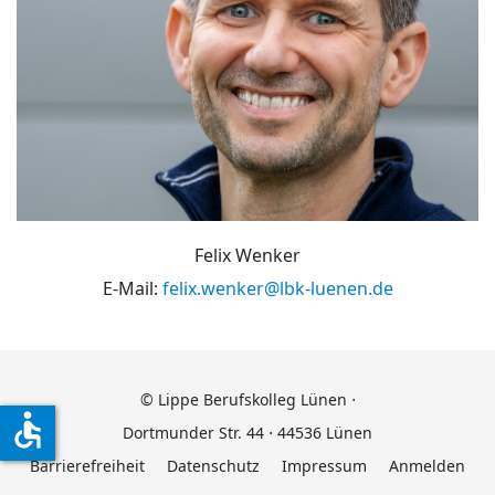
Felix Wenker
E-Mail:
felix.wenker@lbk-luenen.de
© Lippe Berufskolleg Lünen ⋅
accessible
Dortmunder Str. 44 ⋅ 44536 Lünen
Barrierefreiheit
Datenschutz
Impressum
Anmelden